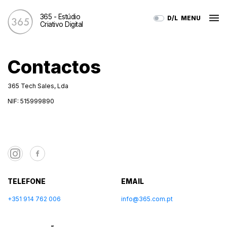
365 - Estúdio
D/L
MENU
Criativo Digital
Contactos
365 Tech Sales, Lda
NIF: 515999890
TELEFONE
EMAIL
+351 914 762 006
info@365.com.pt