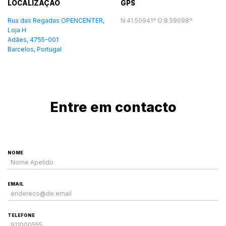
LOCALIZAÇÃO
GPS
Rua das Regadas OPENCENTER,
N:41.50941º O:8.59098º
Loja H
Adães, 4755-001
Barcelos, Portugal
Entre em contacto
NOME
EMAIL
TELEFONE