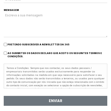
MENSAGEM
PRETENDO SUBSCREVER A NEWSLETTER DA 365
AO SUBMETER OS DADOS DECLARO QUE ACEITO OS SEGUINTES TERMOS E
CONDIÇÕES.
Temos e Condições: Sempre que nos contactar, os seus dados pessoais /
empresariais transmitidos serão usados exclusivamente para responder às
informações solicitadas na medida em que seja necessário para satisfazer o seu
pedido. Os seus dados não serão transmitidos a terceiros, ou usados para qualquer
outro tipo de comunicação por nós iniciada que não esteja relacionada com o âmbito
do contacto inicial, com exceção se selecionar a opção de subscrição de newsletter,
iremos utilizar os seus dados para envio de informações e campanhas
relacionadas com a nossa empresa. Os dados serão mantidos no nosso sistema
durante o tempo que consideremos necessário para responder às questões
colocadas ou para consulta de arquivo. Os dados poderão ser eliminados a
ENVIAR
qualquer momento a pedido do utilizador, desde que essa eliminação não coloque
em causa as obrigações legais da 365 Tech Sales, ou os seus interesses legítimos
conforme o artigo 6º, ponto 1, alínea f) do Regulamento Geral de Proteção de Dados.